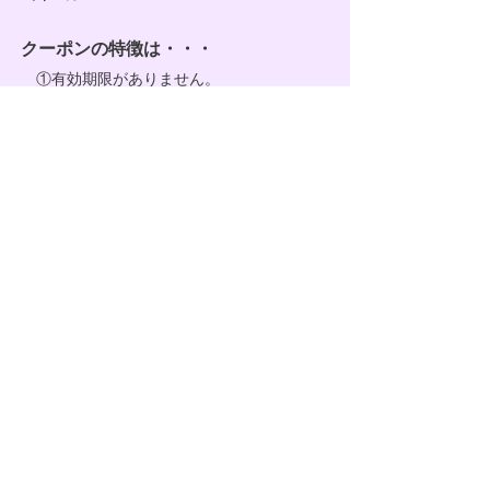
クーポンの特徴は・・・
①
有効期限がありません。
②月謝や管理費だけじゃなく、物販購入な
どにも使えます。
③ご家族やご友人と一緒に使いこともでき
ますよ♪