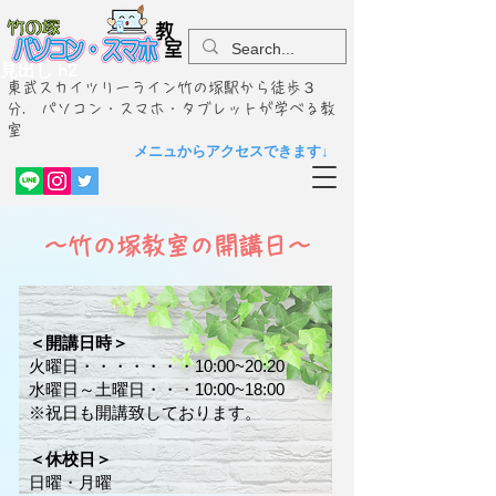
見出し h2
東武スカイツリーライン竹の塚駅から徒歩３
分. パソコン・スマホ・タブレットが学べる教
室
メニュからアクセスできます↓
～竹の塚教室の開講日～
＜開講日時＞
火曜日・・・・・・・10:00~20:20
水曜日～土曜日・・・10:00~18:00
※祝日も開講致しております。
​＜休校日＞
日曜・月曜