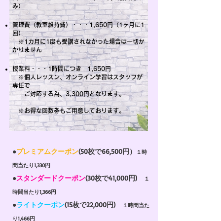
み）
管理費（教室維持費）・・・1,650円（1ヶ月に1
回）​
※1カ月に1度
も受講されなかった場合は一切か
かりません
授業料・・・1時間につき 1,650円
※個人レッスン、オンライン学習はスタッフが
専任で
ご対応する為、3,300円となります。
※お得な回数券もご用意しております。
●
プレミアムクーポン
(50枚で66,500円）
１時
間当たり1,330円
●
スタンダードクーポン
(30枚で41,000円)
１
時間当たり1,366円
●
ライトクーポン
(15枚で22,000円)
１時間当た
り1,466円