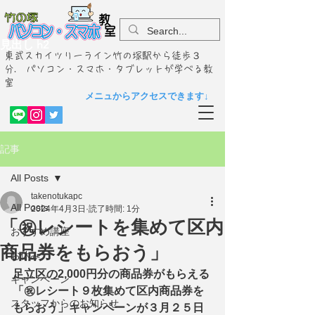
見出し h2
東武スカイツリーライン竹の塚駅から徒歩３
分. パソコン・スマホ・タブレットが学べる教
室
メニュからアクセスできます↓
記事
All Posts
takenotukapc
All Posts
2024年4月3日
読了時間: 1分
​「㊗レシートを集めて区内
おすすめ講座
商品券をもらおう」
お休み
​足立区の2,000円分の商品券がもらえる
キャンペーン
「㊗レシート９枚集めて区内商品券を
スタッフからのお知らせ
もらおう」キャンペーンが３月２５日