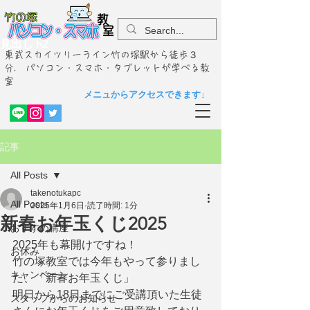
見出し h2
東武スカイツリーライン竹の塚駅から徒歩３
分. パソコン・スマホ・タブレットが学べる教
室
メニュからアクセスできます↓
記事
All Posts
takenotukapc
All Posts
2025年1月6日
読了時間: 1分
新春お年玉くじ2025
おすすめ講座
2025年も幕開けですね！
お休み
竹の塚教室では今年もやって参りまし
キャンペーン
た、「新春お年玉くじ」
明日から18日までにご受講頂いた生徒
スタッフからのお知らせ